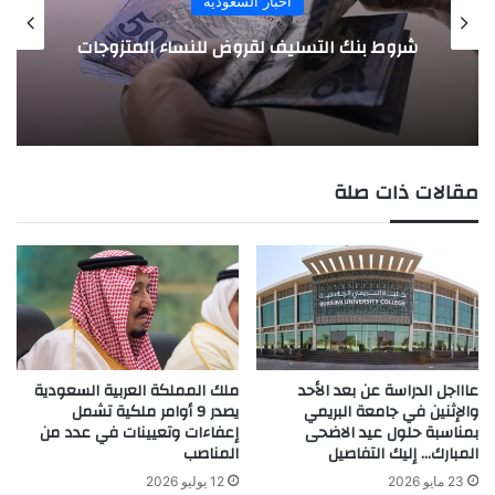
خبار السعودية
افضل موقع بيع الس
ف لقروض للنساء المتزوجات
السعودية 
مقالات ذات صلة
عاااجل الدراسة عن بعد الأحد
ملك المملكة العربية السعودية
والإثنين في جامعة البريمي
يصدر 9 أوامر ملكية تشمل
بمناسبة حلول عيد الاضحى
إعفاءات وتعيينات في عدد من
المبارك… إليك التفاصيل
المناصب
23 مايو 2026
12 يوليو 2026