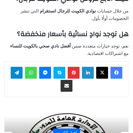
من خلال حسابات
نوادي الكويت للرجال انستقرام
التي تنشر
الخصومات أولًا بأول.
هل توجد نوادٍ نسائية بأسعار منخفضة؟
نعم، توجد خيارات متعددة ضمن
أفضل نادي صحي بالكويت للنساء
مع اشتراكات اقتصادية.
لينكدإن
بينتيريست
سكايب
ماسنجر
واتساب
تيلقرام
مشاركة عبر البريد
اخبار الكويت