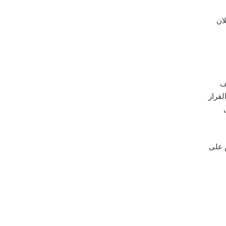
ان
ف
لك القرار
 على