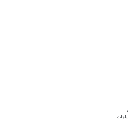
عية عن 9000 ريال
ياجات