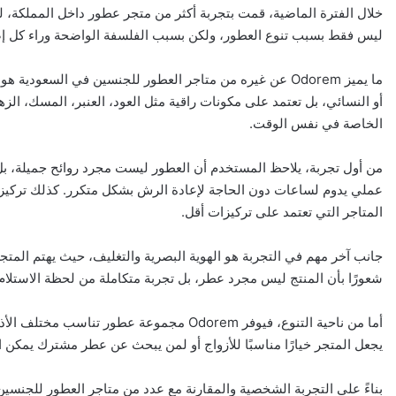
خلال الفترة الماضية، قمت بتجربة أكثر من متجر عطور داخل المملكة، 
ليس فقط بسبب تنوع العطور، ولكن بسبب الفلسفة الواضحة وراء كل إص
ما يميز Odorem عن غيره من متاجر العطور للجنسين في السعود
أو النسائي، بل تعتمد على مكونات راقية مثل العود، العنبر، المسك، الز
الخاصة في نفس الوقت.
من أول تجربة، يلاحظ المستخدم أن العطور ليست مجرد روائح جميلة،
المتاجر التي تعتمد على تركيزات أقل.
جانب آخر مهم في التجربة هو الهوية البصرية والتغليف، حيث يهتم المتج
شعورًا بأن المنتج ليس مجرد عطر، بل تجربة متكاملة من لحظة الاستلام
أما من ناحية التنوع، فيوفر Odorem مجموعة عط
يجعل المتجر خيارًا مناسبًا للأزواج أو لمن يبحث عن عطر مشترك يمكن 