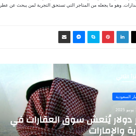
دارات. وهو ما يجعله من المتاجر التي تستحق التجربة لمن يبحث عن عطر 
لينكدإن
بينتيريست
سكايب
ماسنجر
مشاركة عبر البريد
رأ التالي
ار السعودية
20
 دولار يُنعش سوق العقارات في
 والإمارات