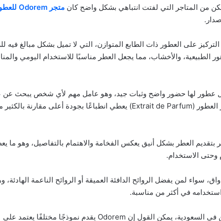
لكن من المتاجر التي لفتت انتباهي بشكل واضح كان
متجر Odorem للعطور
دار.
ية هو التركيز على العطور ذات الطابع المتوازن، التي لا تميل بشكل مبالغ فيه ل
هور الطبيعية، والأخشاب، مما يجعل العطر مناسبًا للاستخدام اليومي والمن
 بل عطور لها حضور واضح وثبات جيد، وهو عامل مهم لأي شخص يبحث عن 
عملي يدوم لساعات دون الحاجة لإعادة الرش بشكل متكرر. كذلك تركيز العطور (Extrait de Parfum) يعطي انطباعًا بجودة أعلى مقارنة بالك
ر بتقديم العطر بشكل أنيق يعكس الفخامة والاهتمام بالتفاصيل، وهو ما ي
 وحتى الاستخدام.
ور تناسب مختلف الأذواق، سواء لمن يفضل الروائح الدافئة العميقة أو الروائح الناعمة الهادئة، 
استخدامه في أكثر من مناسبة.
بناءً على التجربة الشخصية والمقارنة مع عدد من متاجر العطور للجنسين في السعودية، يمكن القول إن Odorem يقدم نموذجًا مختلفًا يعتمد على