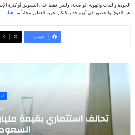
الجودة والثبات والهوية الواضحة، وليس فقط على التسويق أو كثرة الإص
عن الذوق والحضور في آن واحد يمكنكم تجربه العطور مجاناً من
هنا
.
فيسبوك
‫X
أق
اخب
22 يونيو 25
تحالف استثماري بقيمة مليار
السعودية