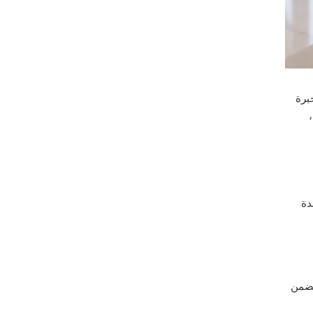
برة
دة
يضمن