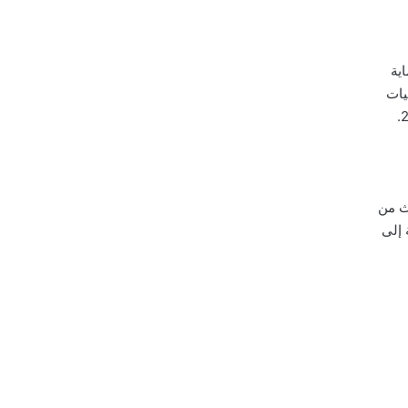
ية
يات
ث من
 إلى