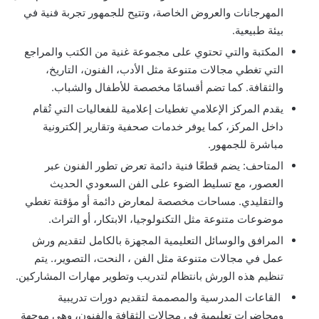
المهرجانات والعروض الخاصة، وتتيح للجمهور تجربة فنية في
بيئة طبيعية.
المكتبة والتي تحتوي على مجموعة غنية من الكتب والمراجع
التي تغطي مجالات متنوعة مثل الأدب، الفنون، التاريخ،
والثقافة. كما تضم أقسامًا مخصصة للأطفال والشباب.
يقدم المركز الإعلامي تغطيات إعلامية للفعاليات التي تُقام
داخل المركز، كما يوفر خدمات صحفية وتقارير إلكترونية
مباشرة للجمهور.
المتاحف: يضم قطعًا فنية دائمة تعرض تطور الفنون عبر
العصور، مع تسليط الضوء على الفن السعودي الحديث
والتقليدي. مساحات مخصصة لمعارض دائمة أو مؤقتة تغطي
موضوعات متنوعة مثل التكنولوجيا، الابتكار، أو التراث.
المرافق والوسائل التعليمية المجهزة بالكامل لتقديم ورش
عمل في مجالات متنوعة مثل الفن ، النحت، التصوير،. يتم
تنظيم هذه الورش بانتظام لتدريب وتطوير مهارات المشاركين.
القاعات المدرسية والمصممة لتقديم دورات تدريبية
ومحاضرات تعليمية في مجالات الثقافة والفنون، وهي موجهة