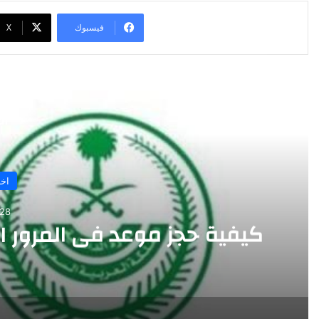
فيسبوك
‫X
أق
اخب
28 أبريل 2026
كيفية حجز موعد في المرور 